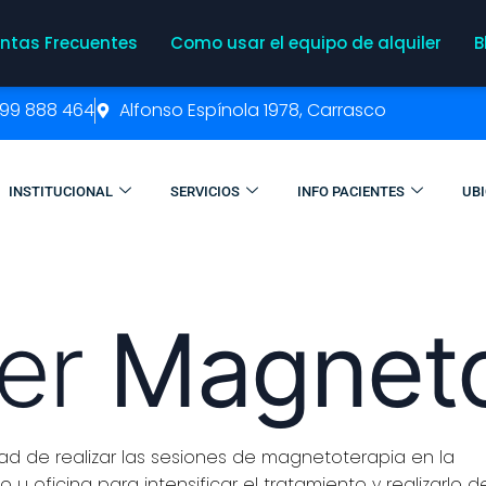
ntas Frecuentes
Como usar el equipo de alquiler
B
99 888 464
Alfonso Espínola 1978, Carrasco
INSTITUCIONAL
SERVICIOS
INFO PACIENTES
UB
ler
Magnet
dad de realizar las sesiones de magnetoterapia en la
u oficina para intensificar el tratamiento y realizarlo d