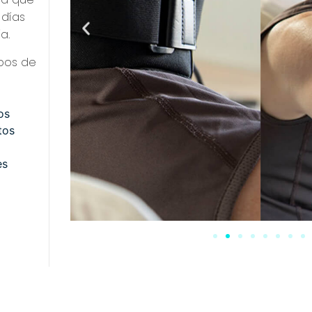
 días
a.
pos de
os
tos
es