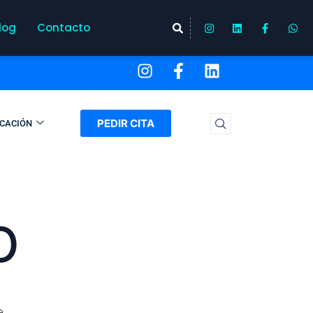
log
Contacto
PEDIR CITA
ICACIÓN
o
e