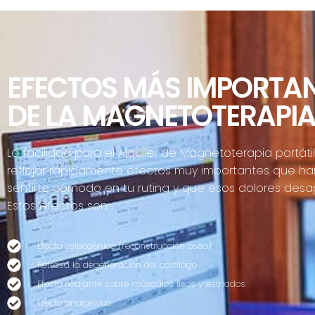
EFECTOS MÁS IMPORTA
DE LA MAGNETOTERAPI
La facilidad para el Alquiler de Magnetoterapia portát
reflejar rápidamente efectos muy importantes que ha
sentirte cómodo en tu rutina y que esos dolores desa
Estos efectos son:
Efecto osteogénico (reconstrucción ósea)
Retrasa la degeneración del cartílago
Efecto relajante sobre músculos lisos y estriados
Efecto analgésico