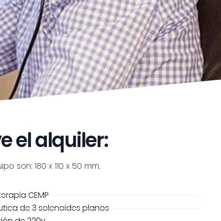
 el alquiler:
po son: 180 x 110 x 50 mm.
terapia CEMP
utica de 3 solenoides planos
ción de 220v