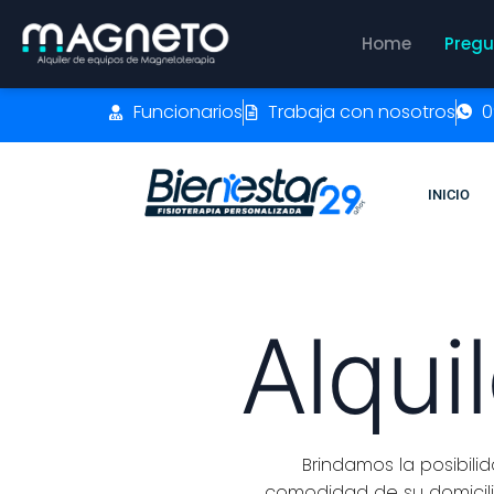
Home
Pregu
Funcionarios
Trabaja con nosotros
0
INICIO
Alqui
Brindamos la posibili
comodidad de su domicilio 