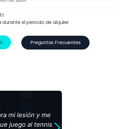
te
a durante el periodo de alquiler
a
Preguntas Frecuentes
ra mi lesión y me
Excelente se
que juego al tennis