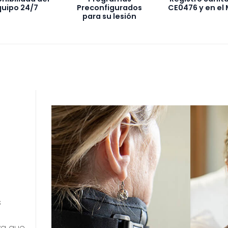
uipo 24/7
Preconfigurados
CE0476 y en el
para su lesión
s
ya que