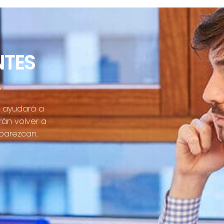
NTES
A
il ayudará a
rán volver a
parezcan.